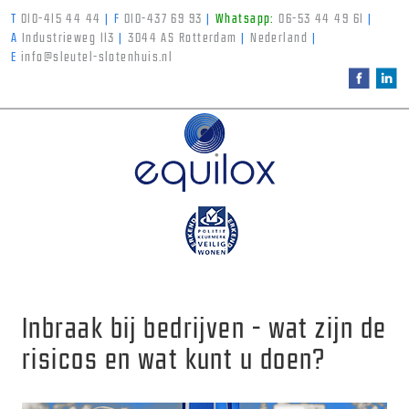
T
010-415 44 44
|
F
010-437 69 93
|
Whatsapp:
06-53 44 49 61
|
A
Industrieweg 113
|
3044 AS Rotterdam
|
Nederland
|
E
info@sleutel-slotenhuis.nl
Inbraak bij bedrijven - wat zijn de
risicos en wat kunt u doen?