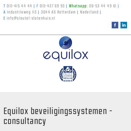
T
010-415 44 44
|
F
010-437 69 93
|
Whatsapp:
06-53 44 49 61
|
A
Industrieweg 113
|
3044 AS Rotterdam
|
Nederland
|
E
info@sleutel-slotenhuis.nl
Equilox beveiligingssystemen -
consultancy